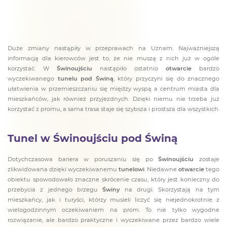
Duże zmiany nastąpiły w przeprawach na Uznam. Najważniejszą
informacją dla kierowców jest to, że nie muszą z nich już w ogóle
korzystać. W
Świnoujściu
nastąpiło ostatnio
otwarcie
bardzo
wyczekiwanego
tunelu pod Świną
, który przyczyni się do znacznego
ułatwienia w przemieszczaniu się między wyspą a centrum miasta dla
mieszkańców, jak również przyjezdnych. Dzięki niemu nie trzeba już
korzystać z promu, a sama trasa staje się szybsza i prostsza dla wszystkich.
Tunel w Świnoujściu pod Świną
Dotychczasowa bariera w poruszaniu się po
Świnoujściu
zostaje
zlikwidowana dzięki wyczekiwanemu
tunelowi
. Niedawne
otwarcie
tego
obiektu spowodowało znaczne skrócenie czasu, który jest konieczny do
przebycia z jednego brzegu
Świny
na drugi. Skorzystają na tym
mieszkańcy, jak i turyści, którzy musieli liczyć się niejednokrotnie z
wielogodzinnym oczekiwaniem na prom. To nie tylko wygodne
rozwiązanie, ale bardzo praktyczne i wyczekiwane przez bardzo wiele