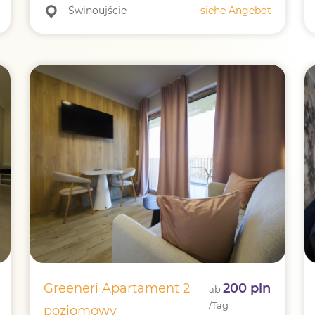
Świnoujście
siehe Angebot
Greeneri Apartament 2
200 pln
ab
/Tag
poziomowy