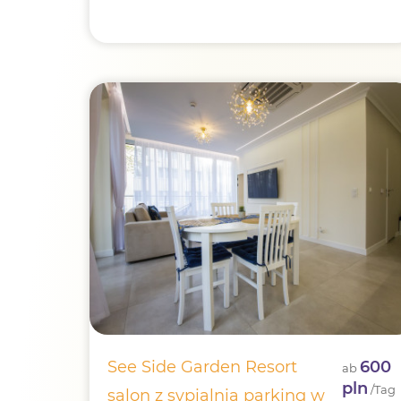
See Side Garden Resort
600
ab
pln
/Tag
salon z sypialnia parking w