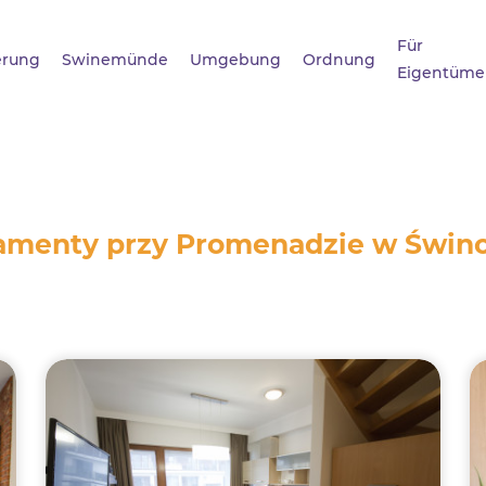
Für
erung
Swinemünde
Umgebung
Ordnung
Eigentüme
amenty przy Promenadzie w Świno