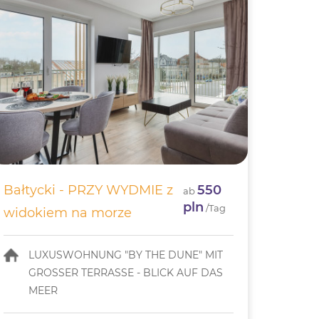
Bałtycki - PRZY WYDMIE z
550
ab
pln
/Tag
widokiem na morze
LUXUSWOHNUNG "BY THE DUNE" MIT
GROSSER TERRASSE - BLICK AUF DAS
MEER