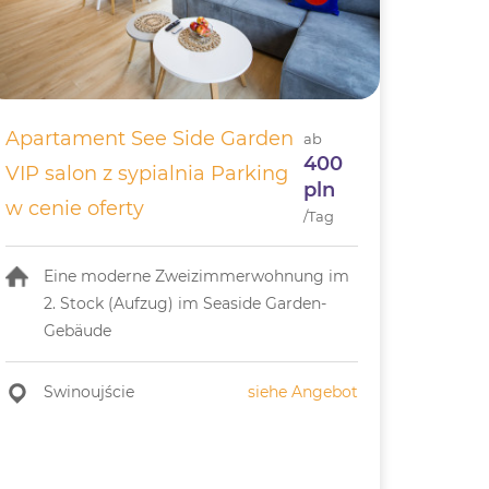
Apartament See Side Garden
ab
400
VIP salon z sypialnia Parking
pln
w cenie oferty
/Tag
Eine moderne Zweizimmerwohnung im
2. Stock (Aufzug) im Seaside Garden-
Gebäude
Swinoujście
siehe Angebot