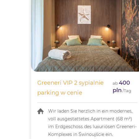
Greeneri VIP 2 sypialnie
400
ab
pln
/Tag
parking w cenie
Wir laden Sie herzlich in ein modernes,
voll ausgestattetes Apartment (68 m²)
im Erdgeschoss des luxuriösen Greeneri-
Komplexes in Świnoujście ein.