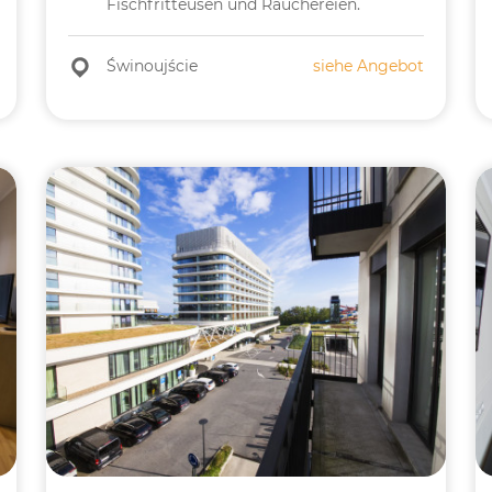
Fischfritteusen und Räuchereien.
Świnoujście
siehe Angebot