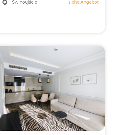
Świnoujście
siehe Angebot