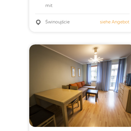
mit
Świnoujście
siehe Angebot