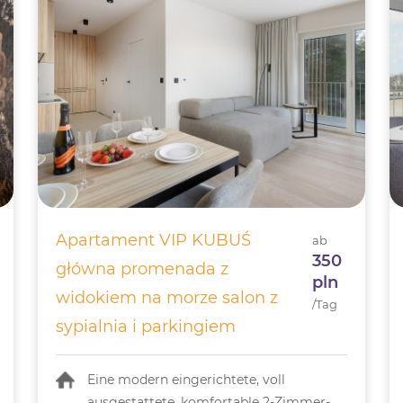
Apartament VIP KUBUŚ
ab
350
główna promenada z
pln
widokiem na morze salon z
/Tag
sypialnia i parkingiem
Eine modern eingerichtete, voll
ausgestattete, komfortable 2-Zimmer-