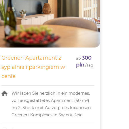
Greeneri Apartament z
300
ab
pln
/Tag
sypialnia i parkingiem w
cenie
Wir laden Sie herzlich in ein modernes,
voll ausgestattetes Apartment (50 m²)
im 2. Stock (mit Aufzug) des luxuriösen
Greeneri-Komplexes in Świnoujście