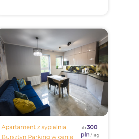
Apartament z sypialnia
300
ab
pln
/Tag
Bursztyn Parking w cenie