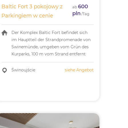
Baltic Fort 3 pokojowy z
600
ab
pln
/Tag
Parkingiem w cenie
Der Komplex Baltic Fort befindet sich
im Hauptteil der Strandpromenade von
Swinemünde, umgeben vom Grün des
Kurparks, 100 m vom Strand entfernt
Świnoujście
siehe Angebot