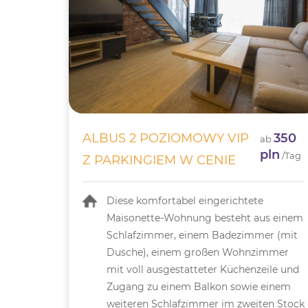
ALBUS 2 POZIOMOWY VIP
350
ab
pln
/Tag
Z PARKINGIEM W CENIE
Diese komfortabel eingerichtete
Maisonette-Wohnung besteht aus einem
Schlafzimmer, einem Badezimmer (mit
Dusche), einem großen Wohnzimmer
mit voll ausgestatteter Küchenzeile und
Zugang zu einem Balkon sowie einem
weiteren Schlafzimmer im zweiten Stock