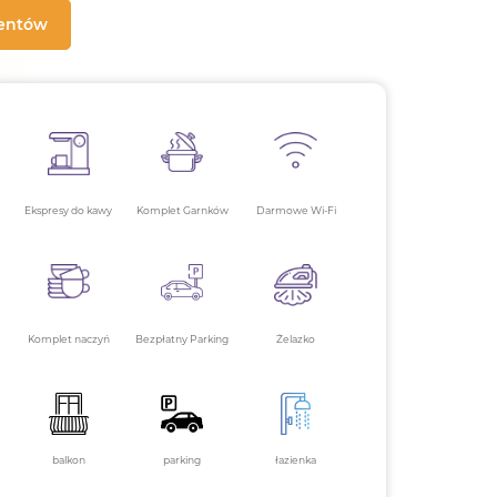
mentów
Ekspresy do kawy
Komplet Garnków
Darmowe Wi-Fi
Komplet naczyń
Bezpłatny Parking
Żelazko
balkon
parking
łazienka