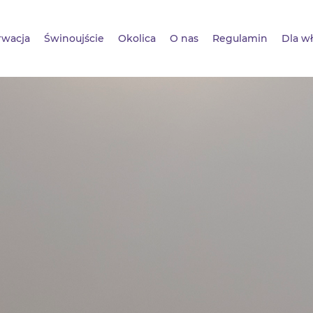
rwacja
Świnoujście
Okolica
O nas
Regulamin
Dla wł