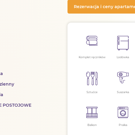
Rezerwacja i ceny aparta
Komplet ręczników
Lodówka
ka
dzienny
Sztućce
Suszarka
ia
CE POSTOJOWE
Balkon
Pralka