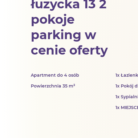
łuzycka 13 2
pokoje
parking w
cenie oferty
Apartment do 4 osób
1x Łazien
Powierzchnia 35 m²
1x Pokój 
1x Sypialn
1x MIEJS